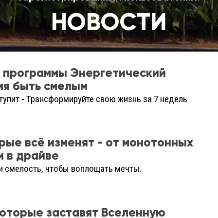
НОВОСТИ
т программы Энергетический
мя быть смелым
тупит - Трансформируйте свою жизнь за 7 недель
орые всё изменят - от монотонных
и в драйве
и смелость, чтобы воплощать мечты.
которые заставят Вселенную