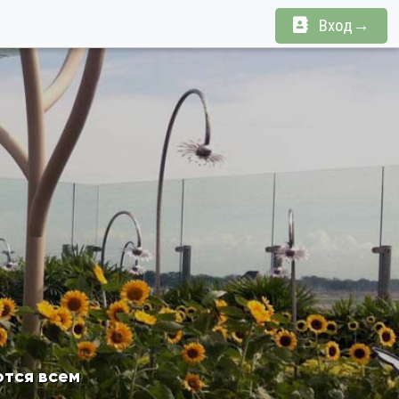
Вход→
тся всем