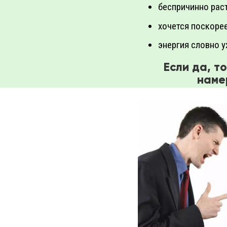
беспричинно рас
хочется поскоре
энергия словно у
Если да, т
наме