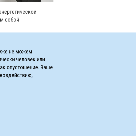
энергетической
м собой
 уже не можем
ически человек или
как опустошение. Ваше
 воздействию,