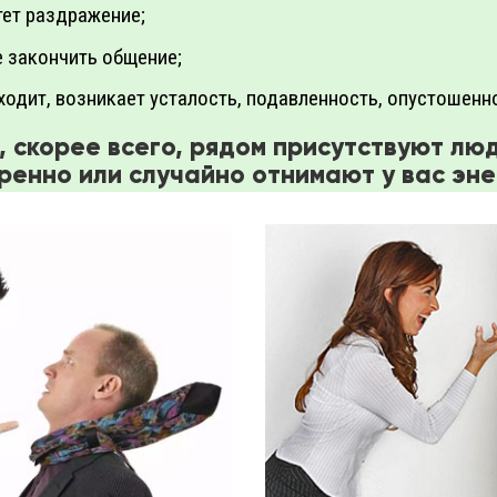
тет раздражение;
е закончить общение;
ходит, возникает усталость, подавленность, опустошенн
о, скорее всего, рядом присутствуют лю
ренно или случайно отнимают у вас эне