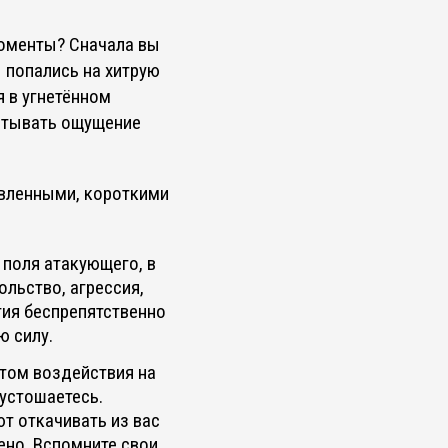
моменты? Сначала вы
ы попались на хитрую
 в угнетённом
пытывать ощущение
вленными, короткими
 поля атакующего, в
ольство, агрессия,
гия беспрепятственно
ю силу.
том воздействия на
пустошаетесь.
т откачивать из вас
ено. Вспомните свои