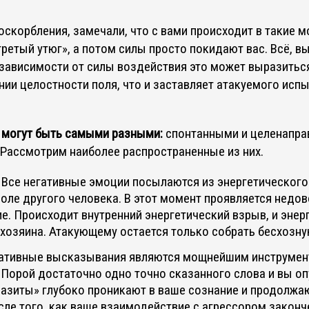
 оскорбления, замечали, что с вами происходит в такие 
гретый утюг», а потом силы просто покидают вас. Всё, в
 зависимости от силы воздействия это может выразиться
нии целостности поля, что и заставляет атакуемого ис
 могут быть самыми разными:
спонтанными и целенапра
Рассмотрим наиболее распространенные из них.
Все негативные эмоции посылаются из энергетического
оле другого человека. В этот момент проявляется недов
е. Происходит внутренний энергетический взрыв, и энер
хозяина. Атакующему остается только собрать бесхозну
ативные высказывания являются мощнейшим инструмен
 Порой достаточно одно точно сказанного слова и вы о
азиты» глубоко проникают в ваше сознание и продолжаю
сле того, как ваше взаимодействие с агрессором законч