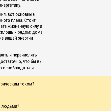
энергетику.
ния, вот основные
нного плана. Стоит
яете жизненную силу и
сплошь и рядом: дома,
ие вашей энергии
вать и перечислять
достаточно, что бы вы
но освобождаться.
ктрическим током?
ми людьми?