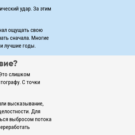
ический удар. За этим
ачал ощущать свою
нать сначала. Многие
и лучшие годы.
вие?
. Это слишком
тографу. С точки
или высказывание,
целостности. Для
ться выбросом потока
переработать