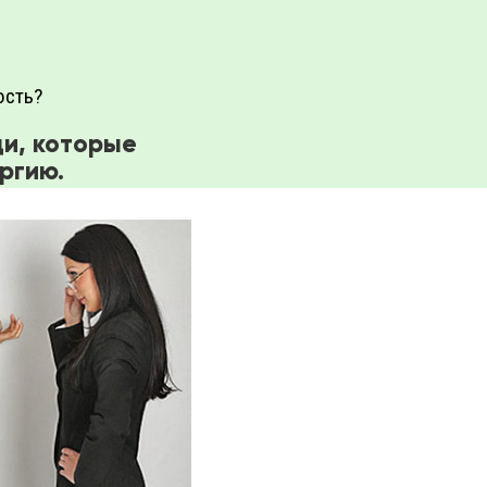
ость?
ди, которые
ргию.