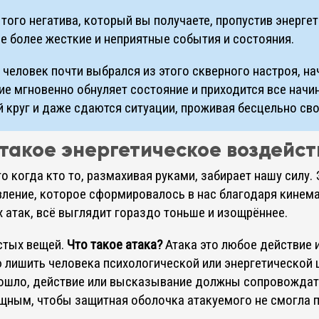
того негатива, который вы получаете, пропустив энергет
ие более жесткие и неприятные события и состояния.
о человек почти выбрался из этого скверного настроя, н
ие мгновенно обнуляет состояние и приходится все начи
 круг и даже сдаются ситуации, проживая бесцельно сво
 такое энергетическое воздейст
о когда кто то, размахивая руками, забирает нашу силу
ление, которое сформировалось в нас благодаря кинема
х атак, всё выглядит гораздо тоньше и изощрённее.
стых вещей.
Что такое атака?
Атака это любое действие 
 лишить человека психологической или энергетической 
изошло, действие или высказывание должны сопровожда
щным, чтобы защитная оболочка атакуемого не смогла 