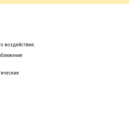
го воздействия.
иближение
тические