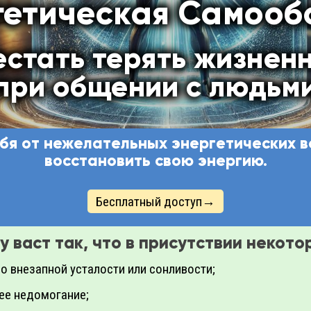
гетическая Самооб
естать терять жизнен
при общении с людьм
бя от нежелательных энергетических в
восстановить свою энергию.
Бесплатный доступ→
у васт так, что в присутствии некот
о внезапной усталости или сонливости;
ее недомогание;