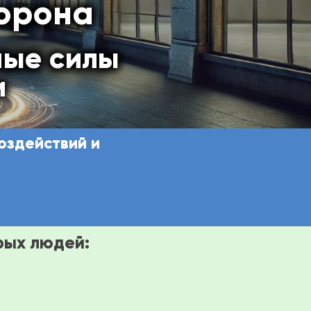
орона
ные силы
и
оздействий и
орых людей: