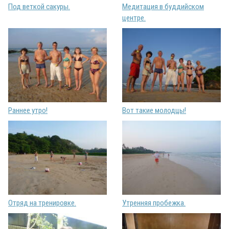
Под веткой сакуры.
Медитация в буддийском
центре.
Раннее утро!
Вот такие молодцы!
Отряд на тренировке.
Утренняя пробежка.