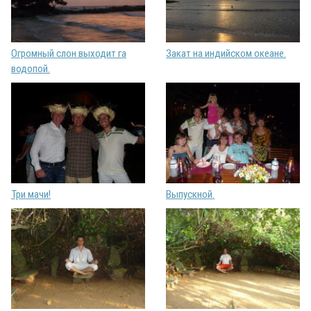
Огромный слон выходит га
Закат на индийском океане.
водопой.
Три мачи!
Выпускной.