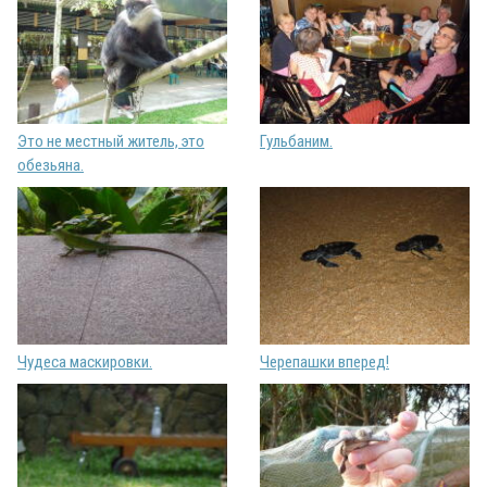
Это не местный житель, это
Гульбаним.
обезьяна.
Чудеса маскировки.
Черепашки вперед!