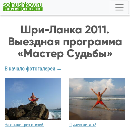
Шри-Ланка 2011.
Выездная программа
«Мастер Судьбы»
В начало фотогалереи →
На стыке трех стихий.
Я умею летать!