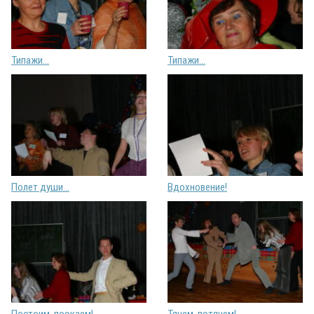
Типажи...
Типажи...
Полет души...
Вдохновение!
Постоим, поокаем!
Тянем, потянем!