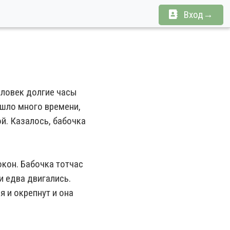
Вход→
еловек долгие часы
ошло много времени,
ой. Казалось, бабочка
окон. Бабочка тотчас
 едва двигались.
 и окрепнут и она