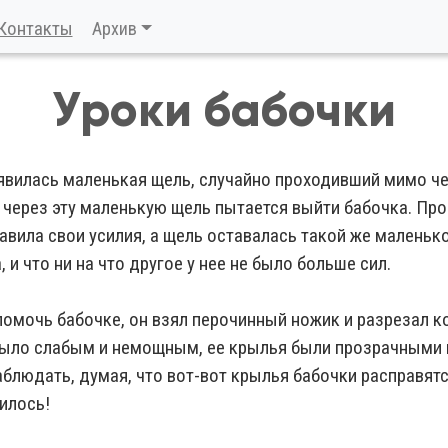
Контакты
Архив
Уроки бабочки
вилась маленькая щель, случайно проходивший мимо ч
к через эту маленькую щель пытается выйти бабочка. Пр
авила свои усилия, а щель оставалась такой же маленьк
 и что ни на что другое у нее не было больше сил.
помочь бабочке, он взял перочинный ножик и разрезал к
было слабым и немощным, ее крылья были прозрачными и
блюдать, думая, что вот-вот крылья бабочки расправятся
чилось!