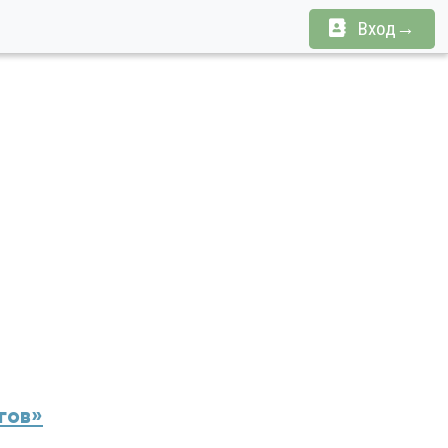
Вход→
гов»