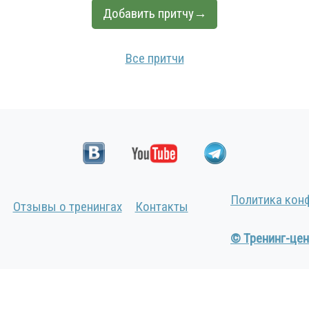
Добавить притчу→
Все притчи
Политика кон
Отзывы о тренингах
Контакты
© Тренинг-цен