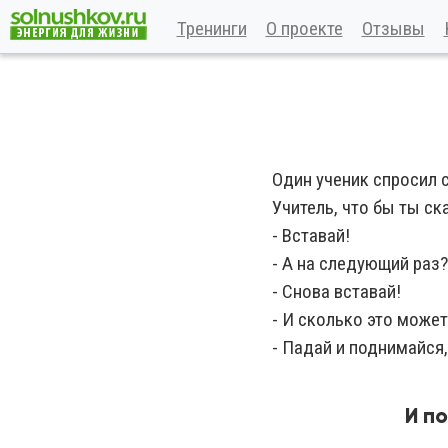
Тренинги
О проекте
Отзывы
Один ученик спросил 
Учитель, что бы ты ск
- Вставай!
- А на следующий раз?
- Снова вставай!
- И сколько это може
- Падай и поднимайся,
И п