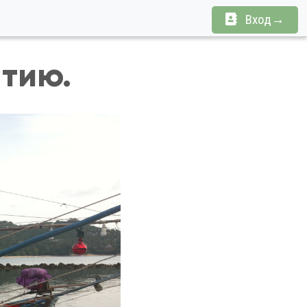
Вход→
ытию.