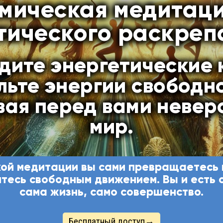
мическая медитаци
тического раскре
дите энергетические 
льте энергии свободно
вая перед вами невер
мир.
ой медитации вы сами превращаетесь 
тесь свободным движением. Вы и есть 
сама жизнь, само совершенство.
Бесплатный доступ→