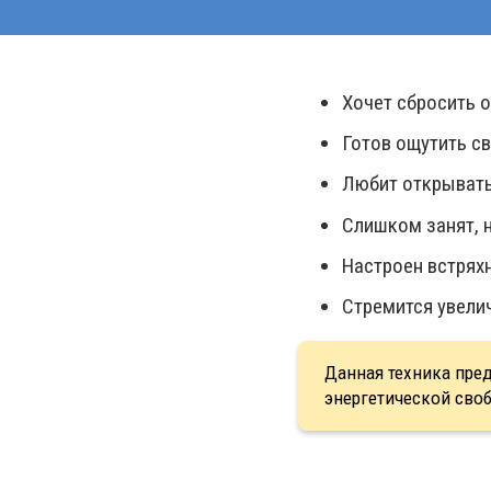
Хочет сбросить 
Готов ощутить св
Любит открывать
Слишком занят, 
Настроен встряхн
Стремится увели
Данная техника пред
энергетической сво