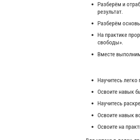
Разберём и отра
результат.
Разберём основы
На практике про
свободы».
Вместе выполним
Научитесь легко 
Освоите навык б
Научитесь раскр
Освоите навык в
Освоите на прак