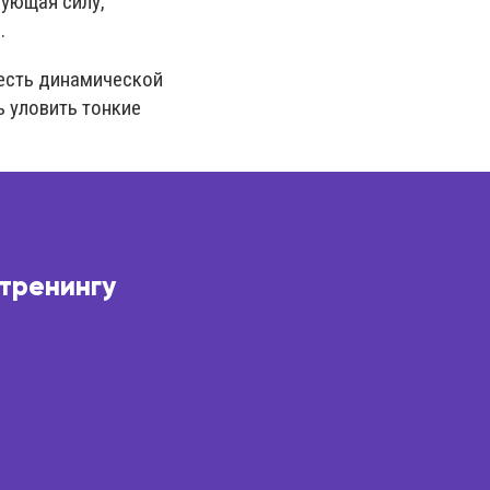
рующая силу,
.
лесть динамической
ь уловить тонкие
 тренингу