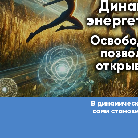
Дина
энерге
Освобо
позво
откры
В динамическ
сами станови