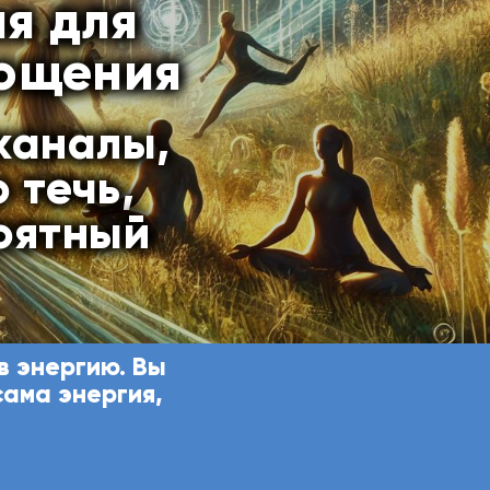
я для
пощения
каналы,
 течь,
оятный
в энергию. Вы
сама энергия,